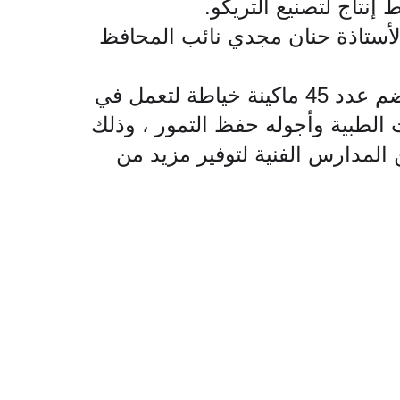
نتاج لتصنيع التريكو.
الأستاذة حنان مجدي نائب المحافظ
ومن جانبه أكد الزملوط بأن المصنع تم رفع كفاءته وتطويره بالموارد الذاتية، حيث يضم عدد 45 ماكينة خياطة لتعمل في
ت الطبية وأجوله حفظ التمور ، وذلك
المدارس الفنية لتوفير مزيد من