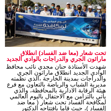
تحت شعار (معا ضد الفساد) انطلاق
ماراثون الجري والدراجات بالوادي الجديد
شهدت الأستاذة حنان مجدي نائب محافظ 
الوادي الجديد انطلاق ماراثون الجري 
والدراجات بمدينة الخارجة ،الذي نظمته 
مديرية الشباب والرياضة بالتعاون مع فرع 
هيئة الرقابة الادارية بالمحافظة، والذي 
يأتي بالتزامن مع الاحتفال باليوم العالمي 
لمكافحة الفساد تحت شعار ( معا ضد 
الفساد )، حيث قاما بافتتاحه الدكتور 