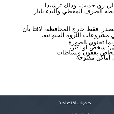
وحث الزملوط الاهالي على المشاركه في مشروع تحويل منظومه الري من تقليدي الي ري حديث، وذلك ترشيدا 
لاستخدام المياه والحد من تجمع البرك والمصارف الزراعيه،  مضيفا بضروره تنفيذ خطه الصرف المغطي والبدء بأبار 
وأوضح الزملوط بأن الرسوم المفروض على محصول البرسيم الحجازي هي على المصدر  فقط خارج المحافظه، لافتا بأن 
 مشروعات الثروه الحيوانيه.
خدمات اقتصادية