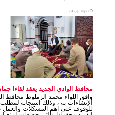
11 ديسمبر 2020
محافظ الوادي الجديد يعقد لقاءا جما
القريه وحقولها والتي خططت لمنع الح