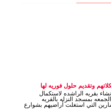
اتهم وتقديم حلول فوريه لها
وافق اللواء محمد الزملوط محافظ الوادي الجديد على دعم مسجد الرحمن تحت الإنشاء بقريه الراشده لاستكمال 
الإنشاءات به ، وذلك استجابه لمطلب أهالي القريه الذين التقي معهم بعد اداء صلاه الجمعه بمسجد النزله بالقريه 
للوقوف على اهم المشكلات والعمل على حلها ، حيث وجه أيضآ بسرعه تعويض المضارين التي استغلت أراضيهم بشوارع 