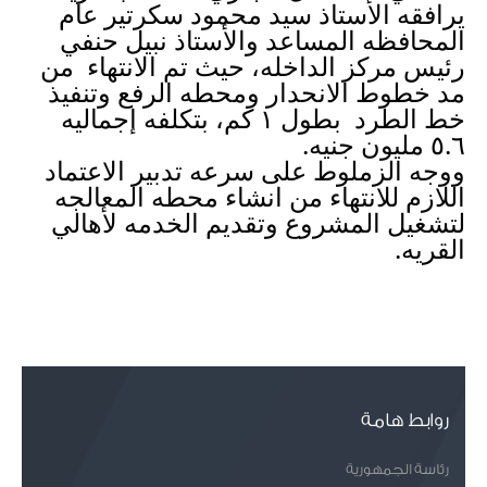
يرافقه الأستاذ سيد محمود سكرتير عام 
المحافظه المساعد والأستاذ نبيل حنفي 
رئيس مركز الداخله، حيث تم الانتهاء  من 
مد خطوط الانحدار ومحطه الرفع وتنفيذ 
خط الطرد  بطول ١ كم، بتكلفه إجماليه 
٥.٦ مليون جنيه. 
ووجه الزملوط على سرعه تدبير الاعتماد 
اللازم للانتهاء من انشاء محطه المعالجه 
لتشغيل المشروع وتقديم الخدمه لأهالي 
القريه.
روابط هامة
رئاسة الجمهورية