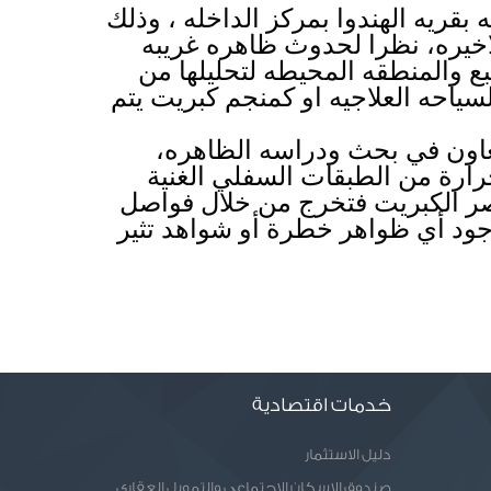
حرص اللواء محمد الزملوط محافظ الوادي الجديد على تفقد  منطقه الانبعاثات الغازيه بقريه الهندوا بمركز الداخله ، وذلك 
لمتابعه الموقف على أرض الواقع للمنطقه التي أثارت اهتمام المواطنين في الفتره الاخيره، نظرا لحدوث ظاهره غريبه 
وهي صعود أدخنه كثيفه من الارض دون معرفه أسبابها، حيث وجه بأخذ عينات من المنبع والمنطقه المحيطه لتحليلها من 
قبل خبراء الجيلوجيا لدراسه الجدوى الاقتصاديه من المكان لاستخدامه كعين كبريتيه للسياحه العلاجيه او كمنجم كبريت يتم 
واكد الزملوط بأن فرق عمل الهيئات البحثية المختصة التي نسقت معها المحافظه للتعاون في بحث ودراسه الظاهره، 
انتهت من تقريرها الذي أكد على أن تلك الظاهره نتجت من إنبعاث غازات مرتفعة الحرارة من الطبقات السفلي الغنية 
بالمواد العضوية القابلة للإشتعال والتي تتفاعل مع المياه الجوفية التي تحتوي علي عنصر الكبريت فتخرج من خلال فواصل 
بطبقات التربة علي هيئة أبخرة محملة بالكبريت والأكاسيد، مطمئناََ المواطنين بعدم وجود أي ظواهر خطرة أو شواهد تثير 
خدمات اقتصادية
دليل الاستثمار
صندوق الاسكان الاجتماعى والتمويل العقارى