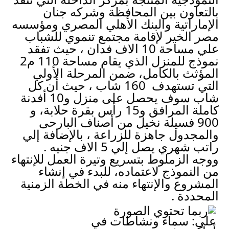
بالتعاون بين المحافظة وشركه جنان 
الإماراتية والبنك الأهلي المصري ومؤسسه 
مصر الخير لإقامة مجتمع تنموي للشباب 
علي مساحة 10 الاف فدان ، حيث تفقد 
نموذج للمنزل الذي يقام مساحة 110 م2 
المؤثث بالكامل، ضمن المرحلة الأولي 
التي تستهدف  160 شاب ، حيث أن كل 
شاب سوف يحصل على منزل و10 أفدنة 
كاملة المرافق و15 رأس بقرة حلابة، و 
900 فسيلة نخيل من أصناف البارحى 
والمجدول جاهزة للزراعة ، بالإضافة إلي 
راتب شهري يصل إلي 5 الاف جنيه .
ووجه الزملوط بتسريع وتيرة العمل للإنتهاء 
من النموذج لاعتماده، للبدء في إنشاء 
المشروع والإنتهاء منه في الخطة الزمنية 
المحددة .