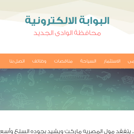
البوابة الالكترونية
محافظة الوادى الجديد
امى
الاستثمار
السياحة
مناقصات
وظائف
اتصل بنا
... يتفقد مول المصريه ماركت ويشيد بجوده السلع وأسعا