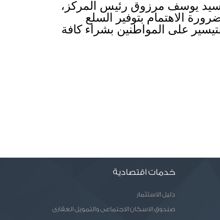
جاء ذلك خلال تفقده لفرع المول ضمن جولته التفقديه لمركز الفرافرة اليوم يرافقه السيد يوسف مرزوق رئيس المركز، 
وذلك للاطمئنان على توافر كافة السلع المقدمة للمواطنين ومدى جودتها، حيث وجه بضرورة الاهتمام بتوفير السلع 
الأساسية واللحوم والمجمدات بشكل مستمر وكذلك سلع البطاقات التموينية، وذلك للتيسير على المواطنين بشراء كافة 
خدمات اقتصادية
دليل الاستثمار
صندوق الاسكان الاجتماعى والتمويل العقارى