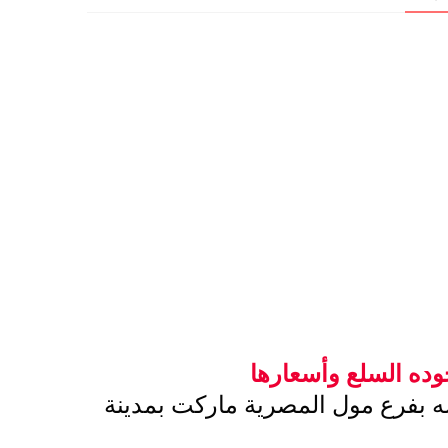
ده السلع وأسعارها 
أشاد اللواء محمد الزملوط محافظ الوادي الجديد بالسلع الغذائيه والمنتجات المعروضه بفرع مول المصرية ماركت بمدينة 