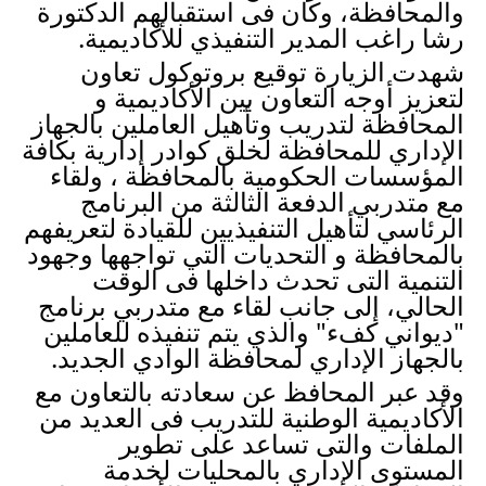
والمحافظة، وكان فى استقبالهم الدكتورة 
رشا راغب المدير التنفيذي للأكاديمية.
شهدت الزيارة توقيع بروتوكول تعاون 
لتعزيز أوجه التعاون بين الأكاديمية و 
المحافظة لتدريب وتأهيل العاملين بالجهاز 
الإداري للمحافظة لخلق كوادر إدارية بكافة 
المؤسسات الحكومية بالمحافظة ، ولقاء 
مع متدربي الدفعة الثالثة من البرنامج 
الرئاسي لتأهيل التنفيذيين للقيادة لتعريفهم 
بالمحافظة و التحديات التي تواجهها وجهود 
التنمية التى تحدث داخلها فى الوقت 
الحالي، إلى جانب لقاء مع متدربي برنامج 
"ديواني كفء" والذي يتم تنفيذه للعاملين 
بالجهاز الإداري لمحافظة الوادي الجديد.
وقد عبر المحافظ عن سعادته بالتعاون مع 
الأكاديمية الوطنية للتدريب فى العديد من 
الملفات والتى تساعد على تطوير 
المستوى الإداري بالمحليات لخدمة 