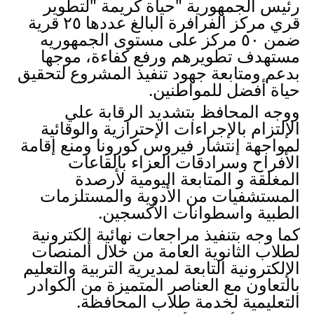
رئيس الجمهورية "حياة كريمة "لتطوير 
قري مركز الفرافرة البالغ عددها ٢٥ قرية 
ضمن ٥٠ مركز على مستوى الجمهوريه 
مستهدف تطويرهم ورفع كفاءة، موجها 
بدعم ومتابعة جهود تنفيذ المشروع لتحقيق 
حياة أفضل للمواطنين. 
ووجه المحافظ بتشديد الرقابة علي 
الإلتزام بالإجراءات الإحترازية والوقائية 
لمواجهة إنتشار فيروس كورونا ومنع إقامة 
الأفراح وسرادقات العزاء بالقاعات 
المغلقة و المتابعة اليومية لأرصدة 
المستشفيات من الأدوية والمستلزمات 
الطبية واسطوانات الأكسجين.
كما وجه بتنفيذ مراجعات نهائية إلكترونية 
لطلاب الثانوية العامة من خلال المنصات 
الإلكترونية التابعة لمديرية التربية والتعليم 
بالتعاون مع العناصر المتميزة من الكوادر 
التعليمية لخدمة طلاب المحافظة.