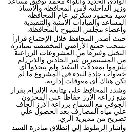
الوادي الجديد واللواء محمد توفيق مساعد 
وزير الداخلية لأمن المحافظة والأستاذ 
سيد محمود سكرتير عام المحافظة 
المساعد والقيادات الأمنية والتنفيذية 
وأعضاء مجلس الشيوخ بالمحافظة.
حيث أصدر المحافظ خلال الإجتماع قراراََ 
بسحب جميع الأراضي المخصصة بمبادرة 
النخيل وغيرها من المشروعات الزراعية 
من المستثمرين غير الجادين والذين لم 
يلتزموا بمعدلات التنفيذ ولم يتخذوا أي 
خطوات جادة للبدء في المشروع ما لم 
تكن هناك أي معوقات إدارية. 
وشدد المحافظ علي متابعة الإلتزام بقرار 
منع زراعة الأرز حفاظاً على المخزون 
الجوفي مع السماح بزراعة الأرز الجاف 
علي مياه المصارف بعد الحصول علي 
تصريح من مديرية الري. 
وأشار الزملوط إلي إنطلاق مبادرة السيد 