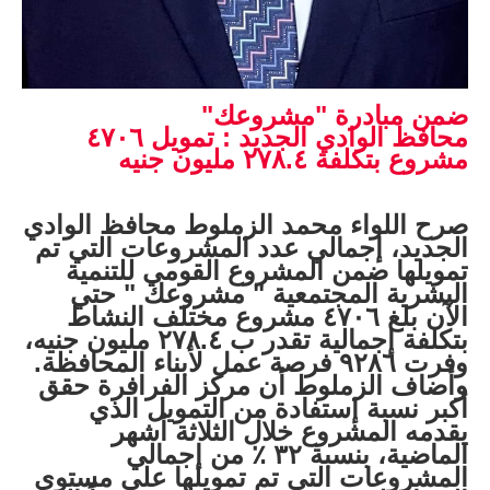
ضمن مبادرة "مشروعك"
محافظ الوادي الجديد : تمويل ٤٧٠٦
مشروع بتكلفة ٢٧٨.٤ مليون جنيه
صرح اللواء محمد الزملوط محافظ الوادي
الجديد، إجمالي عدد المشروعات التي تم
تمويلها ضمن المشروع القومي للتنمية
البشرية المجتمعية " مشروعك " حتي
الآن بلغ ٤٧٠٦ مشروع مختلف النشاط
بتكلفة إجمالية تقدر ب ٢٧٨.٤ مليون جنيه،
وفرت ٩٢٨٦ فرصة عمل لأبناء المحافظة.
وأضاف الزملوط أن مركز الفرافرة حقق
أكبر نسبة إستفادة من التمويل الذي
يقدمه المشروع خلال الثلاثة أشهر
الماضية، بنسبة ٣٢ ٪ من إجمالي
المشروعات التي تم تمويلها على مستوى