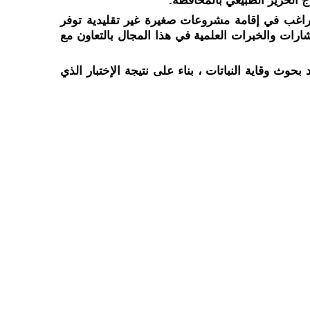
ج الحرير الطبيعي بالمحافظة.
وعرض المحافظ خلال لقائه مع المتدربين البالغ عددهم ٢٠٠ شاب وفتاة التيسيرات التي تتيحها المحافظة للشباب الراغب في إقامة مشروعات صغيرة غير تقليدية توفر 
فرص عمل لهم، ومن بينها مبادرة زراعة التوت وتربية دودة القز لإنتاج الحرير الطبيعي، مؤكدا علي تقديم كافة الإستشارات والخبرات العلمية في هذا المجال بالتعاون مع 
وفي الختام، قام الزملوط بتسليم الشهادات للمتدربين، مشيراً إلي إلحاق المتميزين منهم بدورة تدريبية متقدمة بمعهد بحوث وقاية النباتات ، بناء على نتيجة الإختبار الذي 