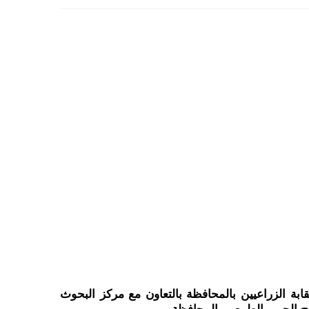
شهد اللواء محمد الزملوط محافظ الوادي الجديد، صباح اليوم، ختام الدورة التدريبية التي نظمتها مديرية الزراعة ونقابة الزراعيين بالمحافظة بالتعاون مع مركز البحوث 