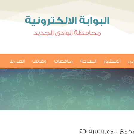
البوابة الالكترونية
محافظة الوادى الجديد
امى
الاستثمار
السياحة
مناقصات
وظائف
اتصل بنا
 التمور بنسبة ٦٠ ٪