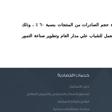
صرح اللواء محمد الزملوط محافظ الوادي الجديد  بأن خطة تطوير مجمع التمور التابع للمحافظة نجحت في زيادة حجم الصادرات من المنتجات بنسبة ٦٠ ٪ ، وذلك 
َوأوضح الزملوط أنه تم التعاقد على تصدير إنتاج المجمع لعدد من الدول العربية، فضلاً عن إتاحة العديد من فرص العمل للشباب علي مدار العام وتطوير صناعة التمور 
خدمات اقتصادية
دليل الاستثمار
صندوق الاسكان الاجتماعى والتمويل العقارى
قوانين ولوائح الاستثمار
مزايدات ومناقصات محلية