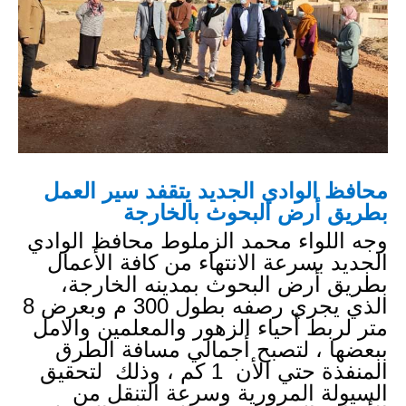
محافظ الوادي الجديد يتقفد سير العمل 
بطريق أرض البحوث بالخارجة
وجه اللواء محمد الزملوط محافظ الوادي 
الجديد بسرعة الانتهاء من كافة الأعمال 
بطريق أرض البحوث بمدينه الخارجة، 
الذي يجري رصفه بطول 300 م وبعرض 8 
متر لربط أحياء الزهور والمعلمين والامل 
ببعضها ، لتصبح أجمالي مسافة الطرق 
المنفذة حتي الأن  1 كم ، وذلك  لتحقيق 
السيولة المرورية وسرعة التنقل من 