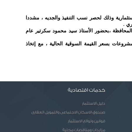
وجه اللواء محمد الزملوط محافظ الوادي الجديد بضرورة الإنتهاء من أعمال الرفع المساحي لكافة المشروعات الإستثمارية وذلك لحصر نسب التنفيذ والجديه ، مشددا 
ي .
جاء ذلك خلال ترأسه مجلس إدارة إدارة خدمة المستثمرين لمناقشة عدد من المشروعات الاستثمارية علي أرض المحافظة ،بحضور الأستاذ سيد محمود سكرتير عام 
ووافق مجلس الإدارة علي إستكمال إجراءات تخصيص إحدي الشركات وإحتساب المساحات الزائدة في بعض المشروعات بسعر القيمة السوقية الحالية ، مع إتخاذ 
خدمات اقتصادية
دليل الاستثمار
صندوق الاسكان الاجتماعى والتمويل العقارى
قوانين ولوائح الاستثمار
مزايدات ومناقصات محلية