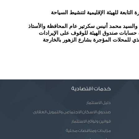
وجه اللواء محمد الزملوط محافظ الوادي الجديد بضرورة عرض الموقف التنفيذي لجميع الاستراحات والمنشآت المؤجرة التابعة للهيئة الإقليمية لتنشيط السياحة 
جاء ذلك خلال ترأسه مجلس إدارة الهيئة الإقليمية لتنشيط السياحة بحضور اللواء محمد توفيق مدير أمن الوادي الجديد والسيد محمد أنيس سكرتير عام المحافظة والأستاذ 
سيد محمود سكرتير عام المحافظة المساعد، وأعضاء مجلس الإدارة، لمناقشة عدد من الموضوعات واستعراض ارصدة حسابات صندوق الهيئة للوقوف على الإيرادات 
ووجه الزملوط بتطوير فندق دار الوافدين بمركز الداخلة لتعظيم الاستفادة منه، وعرض الموقف التنفيذي للمحلات المؤجرة بشارع الزهور بالخارجة 
خدمات اقتصادية
دليل الاستثمار
صندوق الاسكان الاجتماعى والتمويل العقارى
قوانين ولوائح الاستثمار
مزايدات ومناقصات محلية