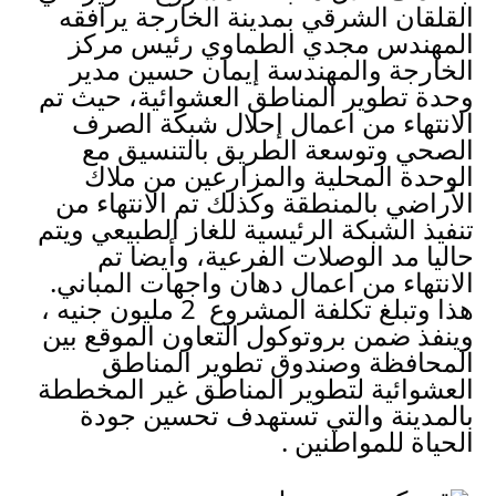
القلقان الشرقي بمدينة الخارجة يرافقه 
المهندس مجدي الطماوي رئيس مركز 
الخارجة والمهندسة إيمان حسين مدير 
وحدة تطوير المناطق العشوائية، حيث تم 
الانتهاء من اعمال إحلال شبكة الصرف 
الصحي وتوسعة الطريق بالتنسيق مع 
الوحدة المحلية والمزارعين من ملاك 
الأراضي بالمنطقة وكذلك تم الانتهاء من 
تنفيذ الشبكة الرئيسية للغاز الطبيعي ويتم 
حاليا مد الوصلات الفرعية، وأيضا تم 
الانتهاء من اعمال دهان واجهات المباني.
هذا وتبلغ تكلفة المشروع  2 مليون جنيه ، 
وينفذ ضمن بروتوكول التعاون الموقع بين 
المحافظة وصندوق تطوير المناطق 
العشوائية لتطوير المناطق غير المخططة 
بالمدينة والتي تستهدف تحسين جودة 
الحياة للمواطنين .