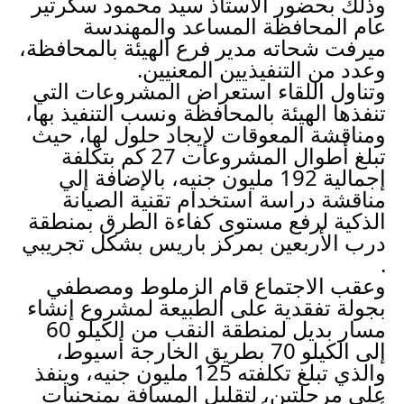
وذلك بحضور الأستاذ سيد محمود سكرتير 
عام المحافظة المساعد والمهندسة 
ميرفت شحاته مدير فرع الهيئة بالمحافظة، 
وعدد من التنفيذيين المعنيين.
وتناول اللقاء استعراض المشروعات التي 
تنفذها الهيئة بالمحافظة ونسب التنفيذ بها، 
ومناقشة المعوقات لإيجاد حلول لها، حيث 
تبلغ أطوال المشروعات 27 كم بتكلفة 
إجمالية 192 مليون جنيه، بالإضافة إلي 
مناقشة دراسة استخدام تقنية الصيانة 
الذكية لرفع مستوى كفاءة الطرق بمنطقة 
درب الأربعين بمركز باريس بشكل تجريبي 
.
وعقب الاجتماع قام الزملوط ومصطفي 
بجولة تفقدية على الطبيعة لمشروع إنشاء 
مسار بديل لمنطقة النقب من الكيلو 60 
إلى الكيلو 70 بطريق الخارجة أسيوط، 
والذي تبلغ تكلفته 125 مليون جنيه، وينفذ 
على مرحلتين، لتقليل المسافة بمنحنيات 