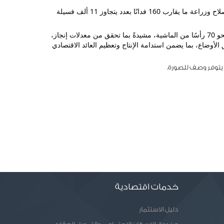
واطّلعت المحافظ على الموقف التنفيذي للمشروع المقام على مساحة إجمالية تبلغ نحو ٢٢٨ فدانًا بالاعتماد على الطاقة الشمسية، حيث تم استصلاح وزراعة ما يقارب 160 فدانًا بعدد يتجاوز 11 ألف فسيلة 
 واستعرضت مجدى خلال جولتها مكونات النشاط المكمل في مجال الإنتاج الحيواني، الذي يضم قرابة ألف رأس من الأغنام والماعز، إلى جانب نحو 70 رأسًا من الماشية، مشيدةً بما تحقق من معدلات إنجاز، 
ومؤكدةً أهمية الاستمرار في رفع كفاءة التشغيل وصيانة الآبار وشبكات الري الحديث، مع الالتزام بالمعايير الفنية والإدارية المنظمة لمبادرة توفيق الأوضاع، بما يضمن استدامة الإنتاج وتعظيم العائد الاقتصادي 
خدمات اقتصادية
دليل الاستثمار