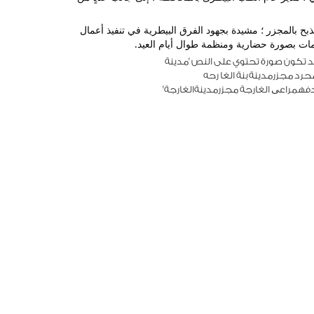
وحرصت المحافظ على متابعة انتظام سير العمل  والتأكيد على جاهزية خطوط التشغيل وتوافر الاشتراطات الصحية والوقائية المنظمة لأعمال الذبح بالمجزر ؛ مشيدة بجهود الفرق البيطرية في تنفيذ أعمال 
دمات بصورة حضارية ومنظمة طوال أيام العيد.