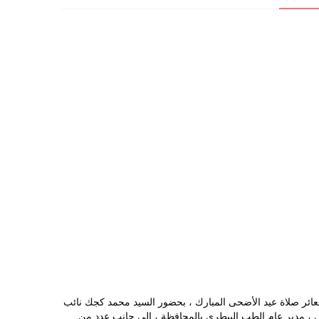
 شهدت السيدة حنان مجدي محافظ الوادي الجديد، صباح اليوم ، أعمال نحر الأضاحي بمجزر الخارجة المطور  بمدينة الخارجة؛ وذلك عقب أداء شعائر صلاة عيد الأضحى المبارك ، بحضور السيد محمد كجك نائب 
المحافظ، والسيد عدلى أبوعقيل سكرتير عام المحافظة المساعد ، واللواء ياسر كمال الدين رئيس مركز ومدينة الخارجة، والدكتور عصام الكومي ، مدير عام الطب البيطرى بالمحافظة ، إلى جانب عددٍ من 