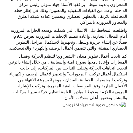
الشعراوي بمدينة موط ، يرافقها الأستاذ جهاد متولي رئيس مركز 
الداخلة، وعدد من القيادات التنفيذية والمعنيين؛ وذلك في إطار خطة 
المحافظة للارتقاء بالمظهر الحضاري وتحسين كفاءة شبكة الطرق 
والمحاور المرورية بالمراكز.
واطلعت المحافظ على الأعمال التي شملت توسعة الحارات المرورية 
أمام المحال التجارية، وإعادة تنظيم الإتجاهات المرورية بعرض 9.5م، 
فضلًا عن إنشاء جزيرة وسطى وتجهيزها لاستكمال مراحل التطوير 
الحضاري المقبلة، والتي تتضمن أعمال الرصف والكهرباء واللاندسكيب.
كما تابعت أعمال تطوير ميدان "الشعراوي' لتنظيم الحركة وفصل 
المسارات وإعادة دمجها بصورة آمنة وانسيابية ، من خلال إنشاء دائرتين 
لتحديد اتجاهات الحركة وتقليل التداخل بين المركبات، إلى جانب 
استكمال أعمال تركيب "البردورات" والتجهيز لأعمال الرصف والكهرباء 
وتركيب المجسمات الجمالية بالميدان ، موجهةً بسرعة الانتهاء من 
الأعمال الجارية وفق المواصفات الفنية المقررة، وتركيب الإشارات 
المرورية اللازمة بمحيط الميادين العامة لتنظيم حركة سير المركبات 
والمشاة وتحقيق أعلى معدلات الأمان