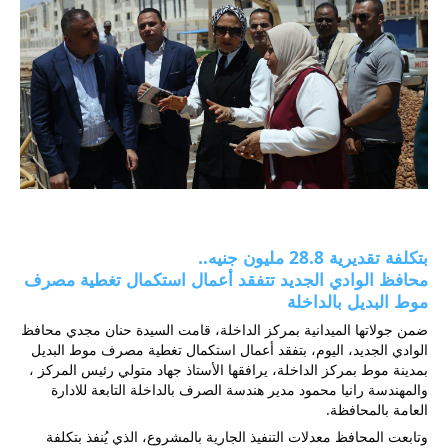
بتكلفة تقديرية 28.8 مليون جنيه.. 
محافظ الوادي الجديد تتفقد أعمال استكمال تغطية مصرف 
موط البديل بالداخلة
ضمن جولاتها الميدانية بمركز الداخلة، قامت السيدة حنان مجدي محافظ 
الوادي الجديد، اليوم، بتفقد أعمال استكمال تغطية مصرف موط البديل 
بمدينة موط بمركز الداخلة، يرافقها الأستاذ جهاد متولي رئيس المركز ، 
والمهندسة رانيا محمود مدير هندسة الصرف بالداخلة التابعة للادارة 
العامة بالمحافظة.
وتابعت المحافظ معدلات التنفيذ الجارية بالمشروع، الذي يُنفذ بتكلفة 