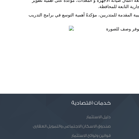
حيث تابعت سير برامج التدريب العملي لطلاب التعليم الفني المزدوج( تخصص ملابس جاهزة)، موجهةً بمنح حافز مالي للطالبات المتدربات، ومتابعة أعمال صيانة الأجهزة و المعدات، مؤكدةً على أهمية تطوير 
ارية التابعة للمحافظة.
كما تفقدت المحافظ ورش التدريب المهني التابعة لمديرية العمل، والتي تشمل عددًا من التخصصات والحرف الفنية، واطلعت على البرامج التدريبية المقدمة للمتدربين، مؤكدةً أهمية التوسع في برامج التدريب 
خدمات اقتصادية
دليل الاستثمار
صندوق الاسكان الاجتماعى والتمويل العقارى
قوانين ولوائح الاستثمار