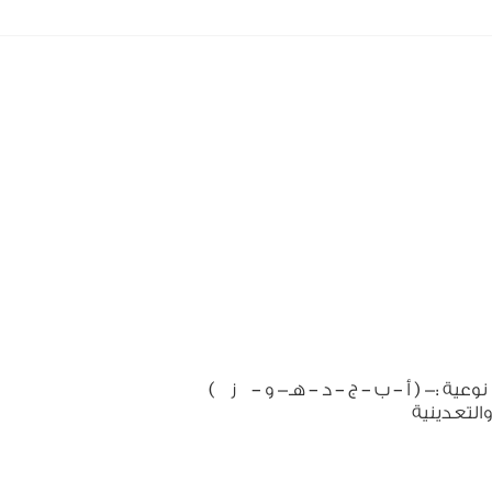
ة :- ( أ – ب – ج – د – هـ- و – ز )
 الكيماوية والخدمية والتعدينية
والغذائية