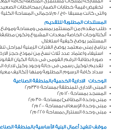
المشاركة بمنتجات مستثمرى المنطقة بكافة المعار
والتى كانت مسبقا 50ج / م لاجمالى المساحة الكلية للمشروعات
المستندات المطلوبة للتقديم
طلب مقدم من المستثمر بمسمى ومساحة وموقع ال
ألكتالوجات الخاصة بمعدات المشروع وتكون مطابق
المستثمر يوضح كيفية استغلال
برنامج زمنى معتمد يوضح الفترات الزمنية لمراحل ت
استيفاء واعتماد عدد ثلاث نسخ من نموذج حجز الارض 
صورة بطاقة الرقم القومى فى حالة الكيان القانو
تقديم توكيل رسمى فى حالة وجود وكيل لادارة ا
سداد كافة الرسوم المطلوبة ومنها (تكاليف معيا
الوحدات الادارية الخدمية بالمنطقة الصناعية
المبنى الادارى للمنطقة بمساحة 335م2
المسجد بمساحة 120 م2
مبنى وحدة المطافئ بمساحة 350 م2
مبنى وحدة الإسعاف بمساحة 200 م2
مبنى وحدة السنترال بمساحة 225 م2
موقف تنفيذ أعمال البنية الأساسية بالمنطقة الصناع