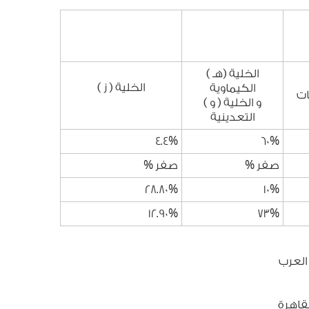
الخلية (هـ )
الخلية ( ز )
الكيماوية
ات
و الخلية ( و )
التعدينية
4.4%
60%
صفر %
صفر %
28.80%
10%
12.90%
73%
العرب
قاهرة