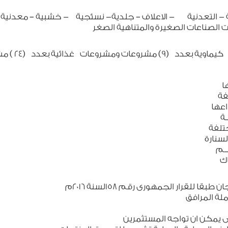
ية - التعدنية - الاعلاف – جلدية- نسئجية - خشبية – معدنية
وعات الصناعات الصغيرة والمتناهية الصغر
عها
ختلفة
نواعها
ـــة
المختلفة
 السنارة
ـــــم
ـاك
لقرار الجمهورى رقم 158لسنة 2016م
ملة المرافق
تى يمكن ان تواجه المستثمرين