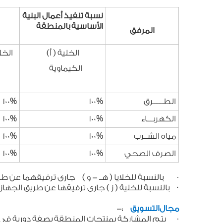
نسبة تنفيذ أعمال البنية
الأساسية بالمنطقة
المرفق
الخلية ( أ)
الخل
الكيماوية
الطـــــــرق
100%
100%
الكهربــــاء
100%
100%
مياه الشــرب
100%
100%
الصرف الصحي
100%
100%
بالنسبة للخلايا ( هــ - و )
جارى ترفيقهما عن طر
·
·
بالنسبة للخلية ( ز ) جارى ترفيقها عن طريق الجها
مجال
التسويق
:-
يتم المشاركة بمنتجات المنطقة بصفة دورية فى 
·