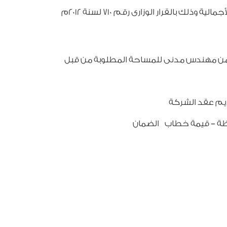
تخفيض قيمة خطابات الضمان بمحافظات الصعيد وسيناء بواقع 15 ج / م2 وذلك عن نسبة تعادل 65% من المساحة الأجمالية وذلك بالقرار الوزارى رقم 710 لسنة 2012م
 من مهندس مدنى للمساحة المطلوبة من قبل
قديم عقد الشركة
افظة – قيمة خطاب الضمان