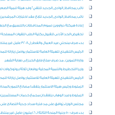
نائب_محافظ_الوادى_الجديد تلتقي" وفد هيئة تنمية الصعيد
نائب_محافظ_الوادى_الجديد تتابع عقد اختبارات المرشحين
إعادة هيكلة دواووين عموم المحافظات بالتنسيق مع الجهاز 
تخفيض الحد الأدنى للقبول بكلية الطب للقوات المسلحة لـ96 ٪؜
بدء صرف منحتي عيد العمال والفطر ل ٣٢٠٨ عامل غير منتظم بالوادي الجديد
الرئيس التنفيذي للهيئة العامة للاستثمار يواصل زياراته ل
وزارة التموين .. مد صرف سلع فارق الخبز إلى نهاية الشهر.
وزيرا التخطيط والتنمية المحلية يوقعان ثلاثة بروتوكولات 
الرئيس التنفيذي للهيئة العامة للاستثمار يواصل زياراته ل
الزملوط ورئيس هيئة الاستثمار يتفقدا مصانع التمور بالمح
الزملوط وعبد الوهاب يتفقدان مجمع خدمات المستثمرين ب
مجلس الوزراء يُوافق على مد فترة سداد جدية التصالح على مخالفات ال
بدء صرف 500 جنيه المنحة الثالثة لـ 1.6 مليون عامل غير منتظم