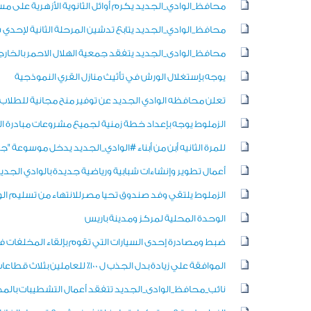
محافظ_الوادي_الجديد يكرم أوائل الثانوية الأزهرية على 
محافظ_الوادي_الجديد يتابع تدشين المرحلة الثانية لإحدي
محافظ_الوادى_الجديد يتفقد جمعية الهلال الاحمر بالخارج
يوجه بإستغلال الورش في تأثيث منازل القري النموذجية
تعلن محافظه الوادي الجديد عن توفير منح مجانية للطلاب المت
الزملوط يوجه بإعداد خطة زمنية لجميع مشروعات مبادرة ا
للمرة الثانيه أبن من أبناء #الوادي_الجديد يدخل موسوعة
أعمال تطوير وإنشاءات شبابية ورياضية جديدة بالوادي الجدي
الزملوط يلتقي وفد صندوق تحيا مصرللانتهاء من تسليم الوح
الوحدة المحلية لمركز ومدينة باريس
ضبط ومصادرة إحدى السيارات التي تقوم بإلقاء المخلفات 
الموافقة علي زيادة بدل الجذب ل ١٠٠٪ للعاملين بثلاث قطاعات بالفرافرة وباريس
نائب_محافظ_الوادى_الجديد تتفقد أعمال التشطيبات بالمدرس