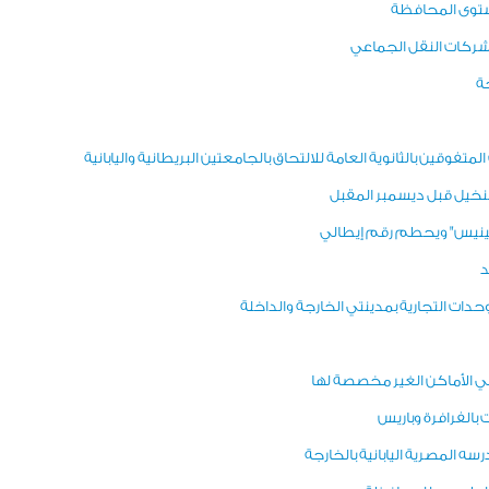
مستوى المحافظة
 شركات النقل الجماعي
ة
فوقين بالثانوية العامة للالتحاق بالجامعتين البريطانية واليابانية
لنخيل قبل ديسمبر المقبل
 "جينيس" ويحطم رقم إيطالي
د
دات التجارية بمدينتي الخارجة والداخلة
في الأماكن الغير مخصصة لها
ه المصرية اليابانية بالخارجة