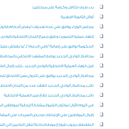
بدء صرف تكافل وكرامة على مرحلتين
أوائل الثانوية الازهرية
مجلس الوزراء يوافق علي عده تعديلات لبعض أحكام قانون 
إنتهاء عمليه التصويت وغلق جميع اللجان الانتخابيه بالوادى 
الحكومة توافق على إضافة "باقي الدعم" لـ"ما يغلاش عليك
محافظ_الوادي_الجديد يوضح المشهد الانتخابي بالمحافظ
قبل انتهاء العملية الانتخابية بالوادى الجديد ...تزايد إقبال ال
محافظ_الوادي_الجديد يوافق على النزول بسن الالتحاق للصف
نائب_محافظ_الوادي_الجديد تتفقد عدد من اللجان الانتخابي
نائب_محافظ_الوادي_الجديد تتابع سير العملية الانتخابية
في اليوم الأول لمارثون الشيوخ مشاركة إيجابية لموظفي المي
إقبال المواطنين علي الإنتخابات وحرص السيدات علي المشارك
الطفطف يجوب شوارع موط بالداخلة لنقل الناخبين الي اللجان