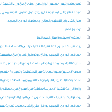
تصريحات رئيس مجلس الوزراء في اجتماع مع وزراء التنمية ال
عبد الغفار والزملوط يوقعان بروتوكول تعاون للتوسع في زر
خلال لقاء وزير التعليم العالي ومحافظ الوادى الجديد
توضيح هام
الحلقه 52مبادرة اسأل المحافظ
رابط نتيجة الدبلومات الفنية للعام الدراسى 2019/ 2020 – الدور الأول،
محافظ_الوادي_الجديد يوقع بروتوكول تعاون مع مؤسسة "س
حديث اللواء محمد الزملوط محافظ الوادي الجديد عبرإذاعة ال
صرف 3 ملايين جنيه للعمالة غير المنتظمة وتعيين 9 منهم 3 من ذوي القدرات بالوادي الجديد
الانتخابات الإلكترونية لبرلمان الطلائع من محافظة الوادي ا
وزارة الزراعة تنفيذ 21 مدرسة حقلية في أسبوع في معظم المحافظات
يوضح اليات إختيار الطلاب للحصول علي المنح الدارسية التي ت
محافظ_الوادى_الجديد يوافق علي إنشاء محلات تجارية بسور