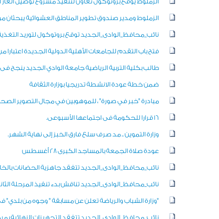
الزملوط يوقع بروتوكول تعاون لتنفيذ مشروع توصيل الغاز
الزملوط ومدير صندوق تطوير المناطق العشوائية يبحثان م
نائب_محافظ_الوادى_الجديد توقع بروتوكول لتوريد التغذي
فتح باب التقدم للجامعات الأهلية الدولية الجديدة اعتبارا من السبت 22 وحتى الأح
طالب بكلية التربية الرياضية جامعة الوادي الجديد ينجح 
ضمن خطة عودة الانشطة تدريجيا بوزارة الثقافة
مبادرة "خبر في صورة" ، للموهوبين في مجال التصوير الصحفي
16 قرارا للحكومة فى اجتماعها الأسبوعى.
وزارة التموين .. مد صرف سلع فارق الخبز إلى نهاية الشهر.
عودة صلاة الجمعة بالمساجد الكبرى 28 أغسطس
نائب_محافظ_الوادى_الجديد تتفقد جاهزية الحضانات بالخا
نائب_محافظ_الوادى_الجديد تناقش بدء تنفيذ المرحلة الثاني
"وزارة الشباب والرياضة تعلن عن مسابقة " وجوه من بلدي" في مج
نائب_محافظ_الوادى_الجديد تتفقد التجهيزات النهائية بمرك