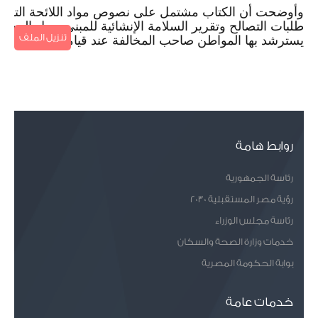
طلبات التصالح وتقرير السلامة الإنشائية للمبنى محل المخال
تنزيل الملف
يسترشد بها المواطن صاحب المخالفة عند قيامه بتقديم طلب 
روابط هامة
رئاسة الجمهورية
رؤية مصر المستقبلية 2030
رئاسة مجلس الوزراء
خدمات وزارة الصحة والسكان
بوابة الحكومة المصرية
خدمات عامة