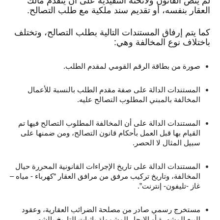
لم ينص القانون ولائحته التنفيذية على أن يتقدم مالك
العقار بنفسه، أو تقديم سند ملكية مع طلب التصالح.
كما يتم إرفاق المستندات التالية بطلب التصالح، وتختلف
باختلاف نوع المخالفة وهي:
صورة من بطاقة الرقم القومي لمقدم الطلب.
المستندات الدالة على صفة مقدم الطلب بالنسبة للأعمال
المخالفة بالمبني المطلوب التصالح عليه.
المستندات الدالة على أن المخالفة المطلوب التصالح فيها تم
القيام بها قبل العمل بأحكام قانون التصالح، ومن ضمنها على
سبيل المثال لا الحصر.
ا
لمستندات الدالة على تاريخ الإجراءات القانونية المحررة حيال
المخالفة، وتاريخ تركيب مرفق من مرافق العقار “كهرباء -‏ مياه –
غاز -تليفون- إنترنت”.
مستخرج رسمي صادر من مصلحة الضرائب العقارية، وعقود
البيع المشهرة أو الإيجار المشمولة بإثبات التاريخ بالشهر