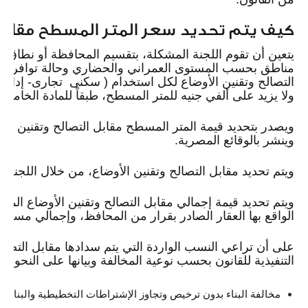
كيف يتم تحديد سعر المتر المسطح مقابل 
يتعين أن تقوم اللجنة المشكلة، بتقسيم المحافظة أو نطاق و
مناطق بحسب المستوى العمراني والحضاري وحالة توافر الخ
التصالح وتقنين الأوضاع لكل استخدام ( سكنى ‏ تجارى- إداري
ولا يزيد على ألفي جنيه للمتر المسطح، طبقاً للمادة الخامسة
ويصدر بتحديد قيمة المتر المسطح مقابل التصالح وتقنين الأ
وينشر بالوقائع المصرية.
ويتم تحديد مقابل التصالح وتقنين الأوضاع، من خلال اللجنة الف
ويتم تحديد قيمة إجمالي مقابل التصالح وتقنين الأوضاع المط
الواقع بها العقار الصادر بقرار من المحافظ، وإجمالي مسطح ال
على أن تراعي النسب الواردة التي يتم سدادها مقابل التصالح 
التنفيذية للقانون بحسب نوعية المخالفة وبيانها على النحو الآ
مخالفة البناء بدون ترخيص وتجاوز الإشتراطات التخطيطية والبنائية السارية 100% من قيمة الم