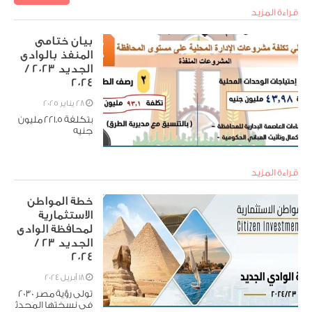
عاون الدولي، وهو أو
قراءة المزيد
ل تطبيق إلكتروني ت
فاعلي
بيان ختامى
المنفذ بالوادى
الجديد 2023 /
2024
28 يناير 2025
بتكلفة ٢٢١.٥ مليون
جنيه
قراءة المزيد
خطة المواطن
الاستثمارية
لمحافظة الوادى
الجديد 23 /
2024
18 أبريل 2024
تولى رؤية مصر 2030
فى نسختها المحدث