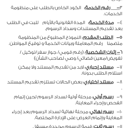
3
- رقم الخدمة
:
الكود الخاص بالطلب على منظومة
الخدمات.
4-
مدة الخدمة
:
المدة القانونية بالأيام للبت في الطلب
بعد تقديم المستندات وسداد الرسوم.
5-
الطلب المقدم
: النموذج المطبوع من المنظومة
متضمنا رقم المعاملة وبيانات الخدمة و توقيع المواطن.
6
- إثبات الشخصية
: (رقم قومي/ جواز سفر/توكيل /
تفويض/معين قضائي/ وصي لصاحب الشأن)
7-
مستند إجباري
: لابد من تقديم المستند ولا يمكن
استلام الطلب بدونه.
8-
مستند اختياري
: بعض الحالات تستلزم تقديم المستند
.
9-
رسم أولي
: مرحلة أولية لسداد الرسوم لحين إتمام
الفحص وإجراء المعاينة.
10-
رسم نهائي
: مرحلة نهائية لسداد الرسوم بعد إجراء
المعاينة وإتمام العرض على الإدارة المختصة.
11-
رسم ثابت
: قيمة الرسوم محددة مسبقا .