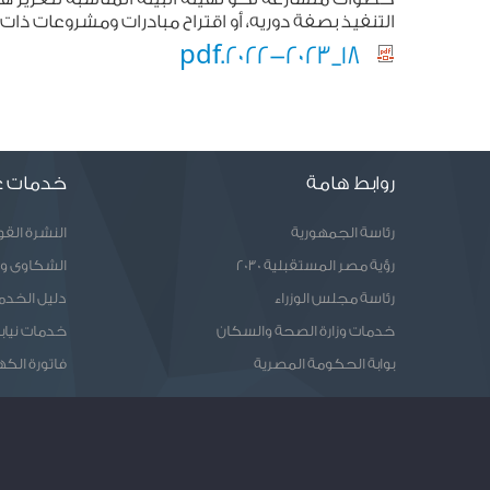
التنفيذ بصفة دوريه، أو اقتراح مبادرات ومشروعات ذ
18_2022-2023.pdf
روابط هامة
خدمات ع
رئاسة الجمهورية
النشرة الق
رؤية مصر المستقبلية 2030
الشكاوى و
رئاسة مجلس الوزراء
دليل الخدم
خدمات وزارة الصحة والسكان
خدمات نيابا
بوابة الحكومة المصرية
فاتورة الكه