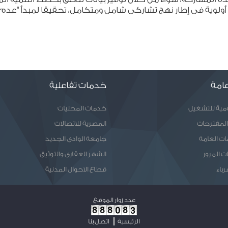
ات أولوية فى إطار نهج تشاركى شامل ومتكامل، تحقيقا لمبدأ "ع
امة
خدمات تفاعلية
ومية للتشغيل
خدمات المحليات
المقترحات
المصرية للاتصالات
ات العامة
جامعة الوادى الجديد
ت المرور
الشهر العقارى والتوثيق
رباء
قطاع الاحوال المدنية
عدد زوار الموقع
الرئيسية
اتصل بنا