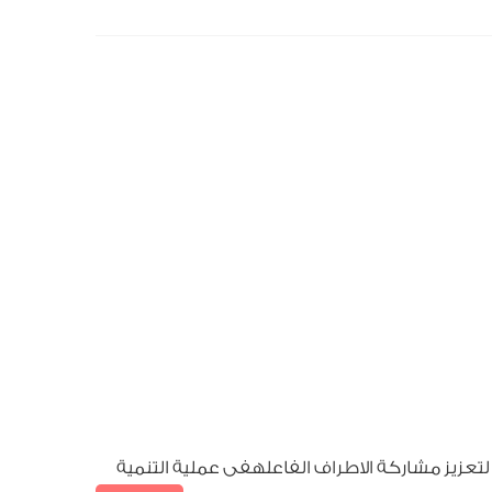
ط العام للدولة رقم 18 لسنة 2022. الذى يعطى اهمية بالغة لتعزيز مشاركة الاطراف الفاعلهفى عملية التنمية