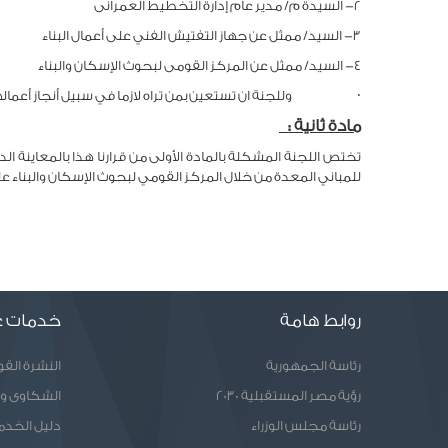
2- السيدة م/ مدير عام إدارة التخطيط العمرانى عضوا
3- السيد/ ممثل عن جهاز التفتيش الفني على أعمال البناء عضوا
4- السيد/ ممثل عن المركز القومى لبحوث الإسكان والبناء عضوا
· وللجنة ان تستعين بمن تراه لازما في سبيل أنجاز أعمالها 
مادة ثانية
:
تختص اللجنة المشكلة بالمادة الأولى من قرارنا هذا بالمعاينة الد
للمباني المعدة من خلال المركز القومي لبحوث الإسكان والبناء على 
روابط هامة
خدمات ع
رئاسة الجمهورية
النشرة الق
رؤية مصر المستقبلية 2030
الشكاوى و
رئاسة مجلس الوزراء
دليل الخدم