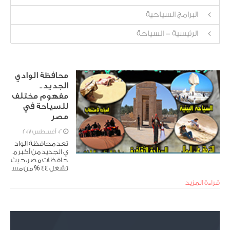
البرامج السياحية
الرئيسية - السياحة
محافظة الوادي
الجديد..
مفهوم مختلف
للسياحة في
مصر
02 أغسطس 2017
تعد محافظة الواد
ي الجديد من أكبر م
حافظات مصر، حيث
تشغل 44 % من مس
احة مصر الكلية، وتت
قراءة المزيد
سم بطابع خاص، إذ
يتميز سكانها ببع
ض العادات والتقالي
د المتفردة، كما يبر
عون في العديد من ا
لصناعات والحرف الي