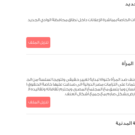
جديد
اءات الخاصة بمباشرة الإعلانات داخل نطاق محافظة الوادي الجديد
تنزيل الملف
لمرأة
عنف ضد المرأة كنواة لبداية تغيير حقيقى وتتويجا لسلسة من الج
تمادا على التزامات مصر الدولية اتى صدقت عليها خاصة الحقوق ا
نسان وما يتسق مع المجتمع المصرى ويحترم ثقافاته وتقاليده ال
عارض بشكل صارم مع جميع اشكال العنف.
تنزيل الملف
 المدنية