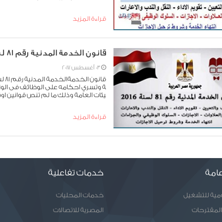
قراءة المزيد
قانون الخدمة المدنية رقم 81 لسنة 2016
03 أغسطس 2017
ة وتسري احكامه على الوظائف فى الوزا
يئات العامة وذلك ما لم تنص قوانين او
قراءة المزيد
امة
خدمات تفاعلية
ومية للتشغيل
خدمات المحليات
المقترحات
المصرية للاتصالات