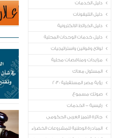
دليل الخدمات
دليل التليفونات
دليل الخرائط الالكترونية
دليل خدمات الوحدات المحلية
لوائح وقوانين واستراتيجيات
مزايدات ومناقصات محلية
المسئول معاك
رؤية مصر المستقبلية 2030
صوتك مسموع
رئيسية - الخدمات
جائزة التميز العربى الحكومى
المبادرة الوطنية للمشروعات الخضراء