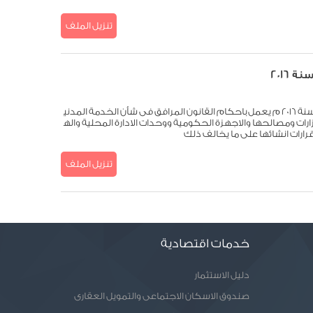
تنزيل الملف
قانون الخدمةالخدمة المدنية رقم 81 لسنة 2016 م يعمل باحكام القانون المرافق فى شأن الخدمة المدني
رات ومصالحها والاجهزة الحكومية ووحدات الادارة المحلية واله
قرارات انشائها على ما يخالف ذلك
تنزيل الملف
خدمات اقتصادية
دليل الاستثمار
صندوق الاسكان الاجتماعى والتمويل العقارى