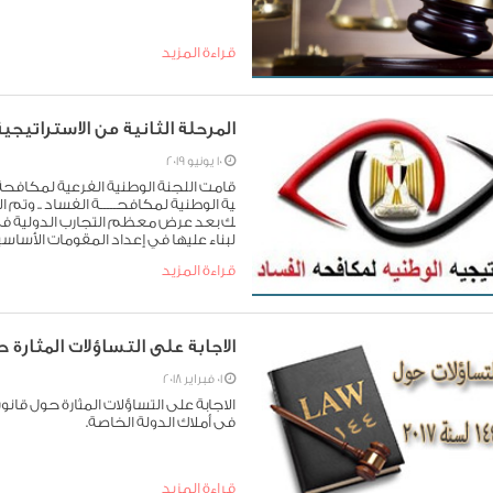
قراءة المزيد
المرحلة الثانية من الاستراتيجية الوط
10 يونيو 2019
قامت اللجنة الوطنية الفرعية لمكافحة 
ية الوطنية لمكافحـــــة الفساد .. وتم ال
ك بعد عرض معظم التجارب الدولية في سب
لبناء عليها في إعداد المقومات الأساسية 
لاقها بتاريخ 14/12/09
قراءة المزيد
سيد رئيس مجلس الوزراء بصفته رئيس ا
ي التنفيذ وبعض المنظمات الدولية بمقر هي
الاجابة على التساؤلات المثارة حول قانون 44
01 فبراير 2018
فى أملاك الدولة الخاصة.
قراءة المزيد