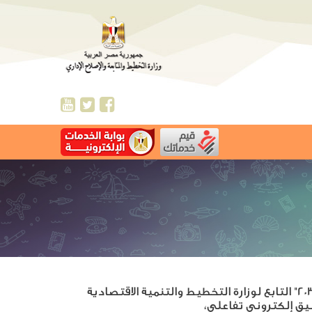
يمكنك تحميل تطبيق "شارك 2030" التابع لوزارة التخطيط والتنمية الاقتصادية
يق إلكتروني تفاعلي،