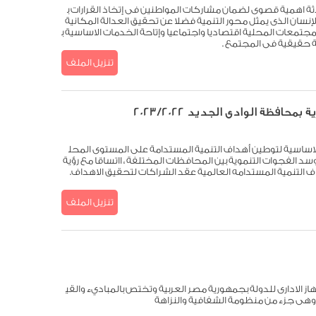
نسختها المحدثة اهمية قصوى لضمان مشاركات المواطنين فى إتخاذ القرارات ب
إنسان الذى يمثل محور التنمية فضلا عن تحقيق العدالة المكانية
معات المحلية اقتصاديا واجتماعيا وإتاحة الخدمات الاساسية ب
ة حقيقية فى المجتمع .
تنزيل الملف
افظة الوادى الجديد 2023/2022
اساسية لتوطين أهداف التنمية المستدامة على المستوى المحل
 وسد الفجوات التنموية بين المحافظات المختلفة ، ااتساقا مع رؤية
تنزيل الملف
ز الادارى للدولة بجمهورية مصر العربية وتختص بالمباديء والقي
 وهى جزء من منظومة الشفافية والنزاهة