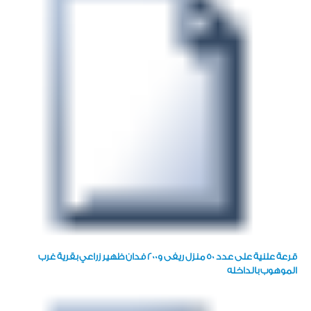
قرعة علنية على عدد ٥٠ منزل ريفى و٢٠٠ فدان ظهير زراعي بقرية غرب
الموهوب بالداخله