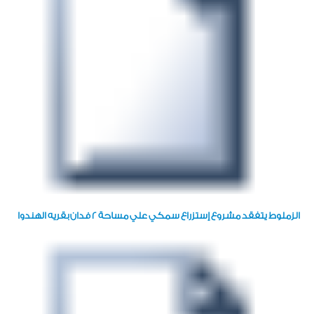
الزملوط يتفقد مشروع إستزراع سمكي علي مساحة 2 فدان بقريه الهندوا