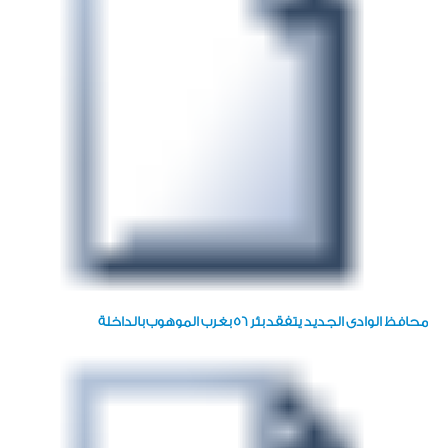
محافظ الوادى الجديد يتفقد بئر ٥٦ بغرب الموهوب بالداخلة