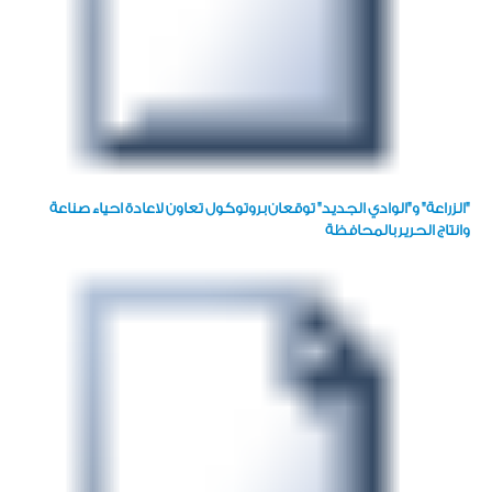
"الزراعة" و"الوادي الجديد" توقعان بروتوكول تعاون لاعادة احياء صناعة
وانتاج الحرير بالمحافظة