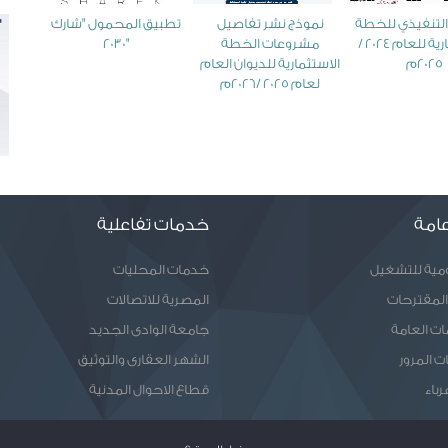
التنفيذي للخطة
نموذج نشر تفاصيل
تطبيق المحمول "شارك
يمكن
الاستثمارية للعام 2024 /
مشروعات الخطة
2030"
2025م
الاستثمارية للديوان العام
الت
لعام 2025 /2026م
الاق
الدول
إلكتروني تفاعلي،
امة
خدمات تفاعلية
ومية للتشغيل
خدمات المحليات
المقترحات
المصرية للاتصالات
ات العامة
جامعة الوادى الجديد
ت المرور
الشهر العقارى والتوثيق
رباء
قطاع الاحوال المدنية