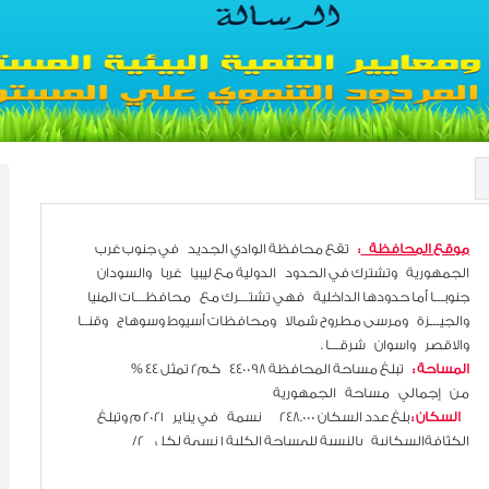
موقع المحافظة
:
تقع محافظة الوادي الجديد في جنوب غرب
الجمهورية وتشترك في الحدود الدولية مع ليبيا غربا والسودان
جنوبـــا أما حدودها الداخلية فهي تشتـــرك مع محافظـــات المنيا
والجيـــزة ومرسى مطروح شمالا ومحافظات أسيوط وسوهاج وقنــا
والاقصر واسوان شرقـــا .
المساحة :
تبلغ مساحة المحافظة 440098 كم2 تمثل 44 %
من إجمالي مساحة الجمهورية
السكان :
بلغ عدد السكان 248.000
نسمة في يناير 2021 م وتبلغ
الكثافةالسكانية بالنسبة للمساحة الكلية 1 نسمة لكل 2/
كم2 والكثافة السكانية بالنسبة للمساحة المأهولة بالسكان 191.9